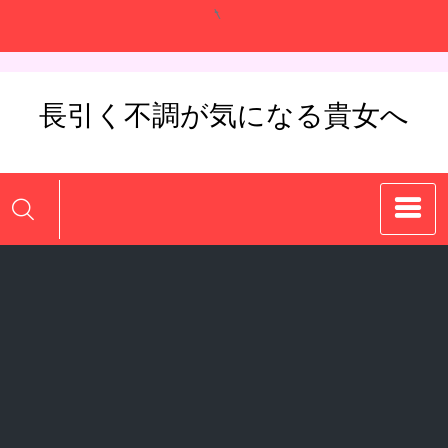
コ
ン
テ
ン
長引く不調が気になる貴女へ
ツ
へ
ス
キ
ッ
プ