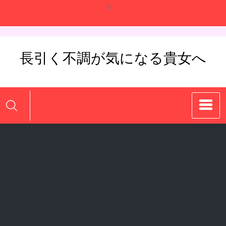
コ
ン
テ
ン
長引く不調が気になる貴女へ
ツ
へ
ス
キ
ッ
プ